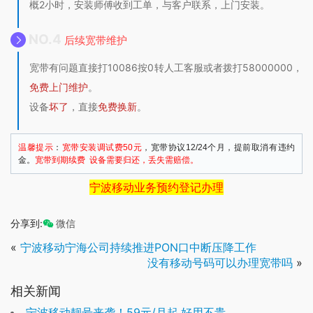
概2小时，安装师傅收到工单，与客户联系，上门安装。
NO.4
后续宽带维护
宽带有问题直接打10086按0转人工客服或者拨打58000000，
免费上门维护
。
设备
坏了
，直接
免费换新
。
温馨提示
：
宽带安装调试费50元
，宽带协议12/24个月，提前取消有违约
金。
宽带到期续费 设备需要归还，丢失需赔偿。
宁波移动业务预约登记办理
分享到:
微信
«
宁波移动宁海公司持续推进PON口中断压降工作
没有移动号码可以办理宽带吗
»
相关新闻
宁波移动靓号来袭！59元/月起,好用不贵