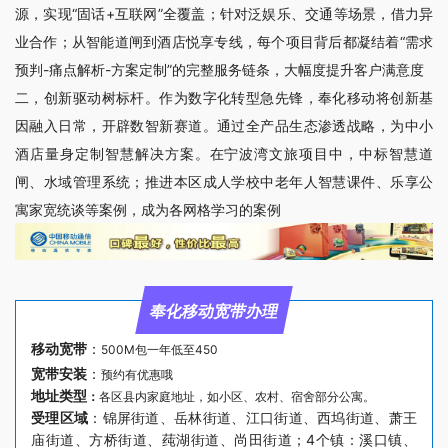
源，实现“固话+互联网”全覆盖；针对泛娱乐、交通等场景，借力异
业合作；从智能道闸到酒店悦享专线，每个项目背后都凝结着“需求
预判-痛点解析-方案定制”的完整服务链条，大幅度提升客户满意度
二，创新驱动树标杆。作为数字化转型急先锋，奉化移动将创新基
因融入日常，开辟数智新赛道。通过全产品生态渗透战略，为中小
酒店量身定制智慧解决方案。在宁波湾文旅项目中，中标智慧道
闸、水域管理系统；推进本区成人学校中老年人智慧课件、乐享公
寓家宽统谈等案例，成为各网格学习的案例
奉化移动宽带办理
移动宽带
：
500M包一年低至450
宽带安装
：
预约有优惠哦
地址类型
：
各区县内家庭地址，如小区、农村、宿舍部分公寓。
受理区域
：锦屏街道、岳林街道、江口街道、西坞街道、萧王
庙街道、方桥街道、莼湖街道、尚田街道；4个镇：溪口镇、