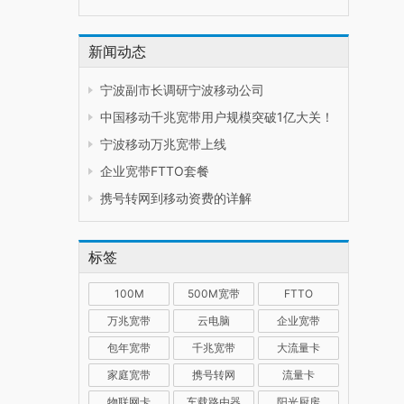
新闻动态
宁波副市长调研宁波移动公司
中国移动千兆宽带用户规模突破1亿大关！
宁波移动万兆宽带上线
企业宽带FTTO套餐
携号转网到移动资费的详解
标签
100M
500M宽带
FTTO
万兆宽带
云电脑
企业宽带
包年宽带
千兆宽带
大流量卡
家庭宽带
携号转网
流量卡
物联网卡
车载路由器
阳光厨房