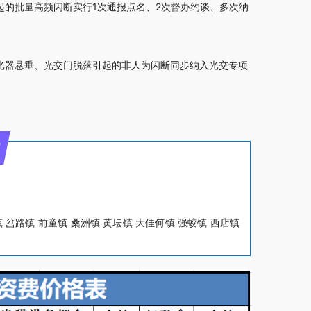
的批量高频闪断实行1次通报点名、2次督办约谈、多次纳
光器悬垂、光交门脱落引起的非人为闪断同步纳入光交专项
理
 岔路镇 前童镇 桑洲镇 黄坛镇 大佳何镇 强蛟镇 西店镇