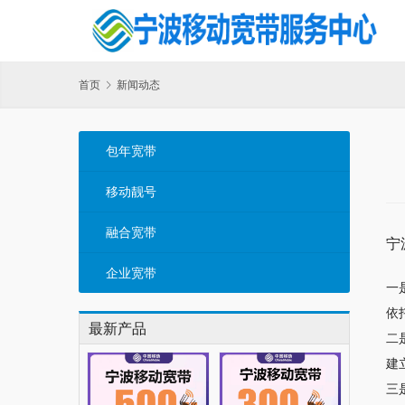
首页
新闻动态
包年宽带
移动靓号
融合宽带
宁
企业宽带
一
依
最新产品
二
建
三