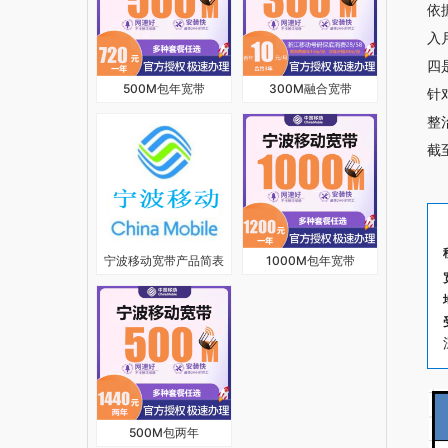
依
入
四
500M包年宽带
300M融合宽带
针
整
截
宁波移动宽带产品简表
1000M包年宽带
500M包两年