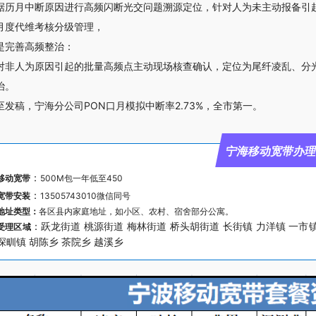
据历月中断原因进行高频闪断光交问题溯源定位，针对人为未主动报备引起
月度代维考核分级管理，
是完善高频整治：
对非人为原因引起的批量高频点主动现场核查确认，定位为尾纤凌乱、分
治。
至发稿，宁海分公司PON口月模拟中断率2.73%，全市第一。
宁海移动宽带办
：
移动宽带
500M包一年低至450
：
宽带安装
13505743010微信同号
地址类型：
各区县内家庭地址，如小区、农村、宿舍部分公寓。
：跃龙街道 桃源街道 梅林街道 桥头胡街道 长街镇 力洋镇 一市镇
受理区域
深甽镇 胡陈乡 茶院乡 越溪乡