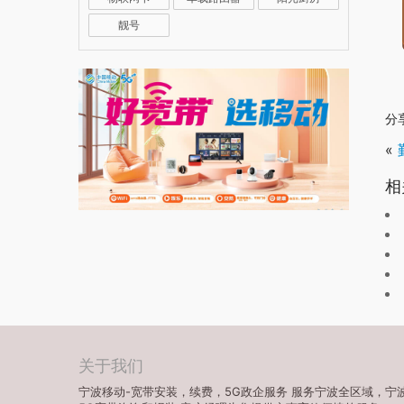
靓号
分
«
相
关于我们
宁波移动-宽带安装，续费，5G政企服务 服务宁波全区域，