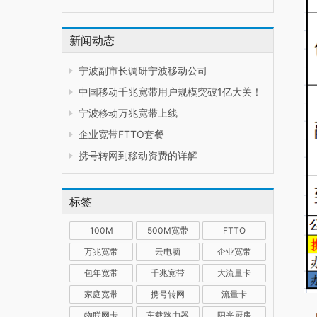
新闻动态
宁波副市长调研宁波移动公司
中国移动千兆宽带用户规模突破1亿大关！
宁波移动万兆宽带上线
企业宽带FTTO套餐
携号转网到移动资费的详解
标签
100M
500M宽带
FTTO
万兆宽带
云电脑
企业宽带
包年宽带
千兆宽带
大流量卡
家庭宽带
携号转网
流量卡
物联网卡
车载路由器
阳光厨房