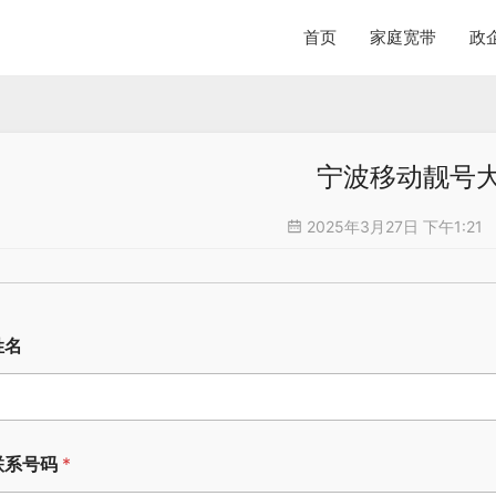
首页
家庭宽带
政
宁波移动靓号
2025年3月27日 下午1:21
姓名
联系号码
*