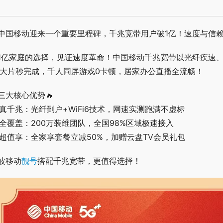
中国移动迎来一个重要里程碑，千兆宽带用户破1亿！速度与信
1亿家庭的选择，见证速度革命！中国移动千兆宽带以光纤疾速
K大片秒完成，千人同屏游戏0卡顿，居家办公直播全流畅！
三大核心优势🔥
 真千兆：光纤到户+WiFi6技术，网速实测跑满不虚标
 全覆盖：200万装维团队，全国98%区域极速接入
 超值享：全家享套餐立减50%，加赠云盘TV会员礼包
波移动
靓号
搭配千兆宽带，更值得选择！