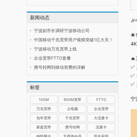
新闻动态

宁波副市长调研宁波移动公司

中国移动千兆宽带用户规模突破1亿大关！
4
宁波移动万兆宽带上线
企业宽带FTTO套餐

✅
携号转网到移动资费的详解
✅
✅
标签
宁
100M
500M宽带
FTTO
万兆宽带
云电脑
企业宽带
包年宽带
千兆宽带
大流量卡
家庭宽带
携号转网
流量卡
物联网卡
车载路由器
阳光厨房