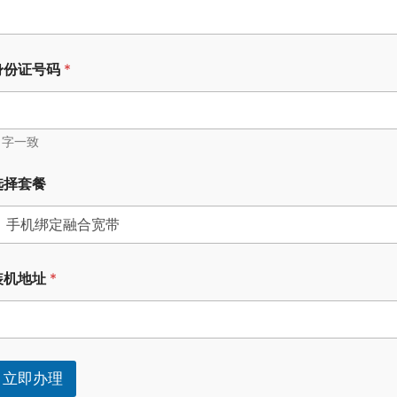
身份证号码
*
名字一致
选择套餐
选
择
套
餐
选
择
装机地址
*
套
餐
立即办理